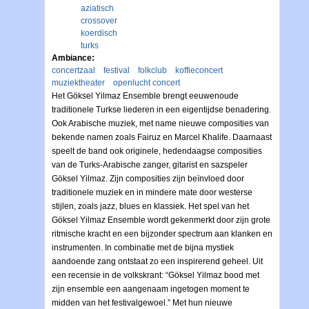
aziatisch
crossover
koerdisch
turks
Ambiance:
concertzaal
festival
folkclub
koffieconcert
muziektheater
openlucht concert
Het Göksel Yilmaz Ensemble brengt eeuwenoude
traditionele Turkse liederen in een eigentijdse benadering.
Ook Arabische muziek, met name nieuwe composities van
bekende namen zoals Fairuz en Marcel Khalife. Daarnaast
speelt de band ook originele, hedendaagse composities
van de Turks-Arabische zanger, gitarist en sazspeler
Göksel Yilmaz. Zijn composities zijn beïnvloed door
traditionele muziek en in mindere mate door westerse
stijlen, zoals jazz, blues en klassiek. Het spel van het
Göksel Yilmaz Ensemble wordt gekenmerkt door zijn grote
ritmische kracht en een bijzonder spectrum aan klanken en
instrumenten. In combinatie met de bijna mystiek
aandoende zang ontstaat zo een inspirerend geheel. Uit
een recensie in de volkskrant: “Göksel Yilmaz bood met
zijn ensemble een aangenaam ingetogen moment te
midden van het festivalgewoel.” Met hun nieuwe