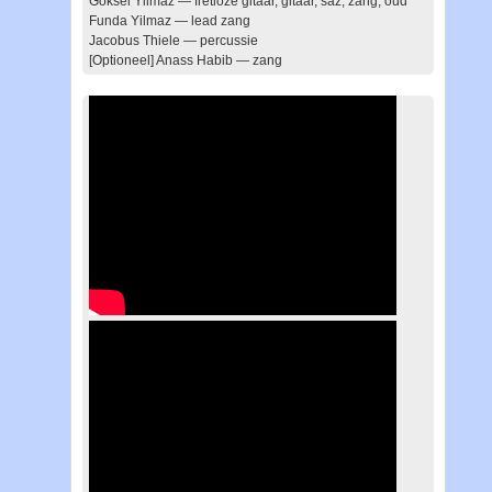
Göksel Yilmaz — fretloze gitaar, gitaar, saz, zang, oud
Funda Yilmaz — lead zang
Jacobus Thiele — percussie
[Optioneel] Anass Habib — zang