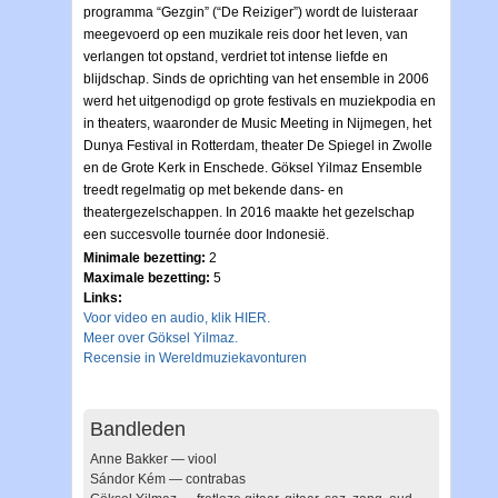
programma “Gezgin” (“De Reiziger”) wordt de luisteraar
meegevoerd op een muzikale reis door het leven, van
verlangen tot opstand, verdriet tot intense liefde en
blijdschap. Sinds de oprichting van het ensemble in 2006
werd het uitgenodigd op grote festivals en muziekpodia en
in theaters, waaronder de Music Meeting in Nijmegen, het
Dunya Festival in Rotterdam, theater De Spiegel in Zwolle
en de Grote Kerk in Enschede. Göksel Yilmaz Ensemble
treedt regelmatig op met bekende dans- en
theatergezelschappen. In 2016 maakte het gezelschap
een succesvolle tournée door Indonesië.
Minimale bezetting:
2
Maximale bezetting:
5
Links:
Voor video en audio, klik HIER.
Meer over Göksel Yilmaz.
Recensie in Wereldmuziekavonturen
Bandleden
Anne Bakker — viool
Sándor Kém — contrabas