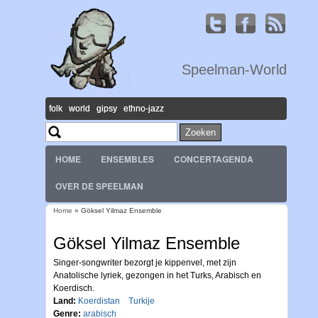
Speelman-World
folk world gipsy ethno-jazz
Zoeken
Zoekveld
HOME
ENSEMBLES
CONCERTAGENDA
OVER DE SPEELMAN
Home
» Göksel Yilmaz Ensemble
U bent hier
Göksel Yilmaz Ensemble
Singer-songwriter bezorgt je kippenvel, met zijn
Anatolische lyriek, gezongen in het Turks, Arabisch en
Koerdisch.
Land:
Koerdistan
Turkije
Genre:
arabisch