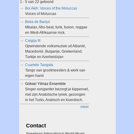
1 - 5 van 22 getoond
Boi Akih: Voices of the Moluccas
Voices of Moluccas
Boka de Banjul
Mbalax, Afro-beat, funk, fusion, reggae
en West-Afrikaanse rock.
Calgija III
Opwindende volksmuziek uit Albanië,
Macedonië, Bulgarije, Griekenland,
Turkije en Azerbeidzjan
Cuarteto Tangata
Tango van grootmeesters & werk van
eigen hand
Göksel Yilmaz Ensemble
Singer-songwriter bezorgt je kippenvel,
met zijn Anatolische lyriek, gezongen
in het Turks, Arabisch en Koerdisch.
meer
Contact
Speelman International World Music