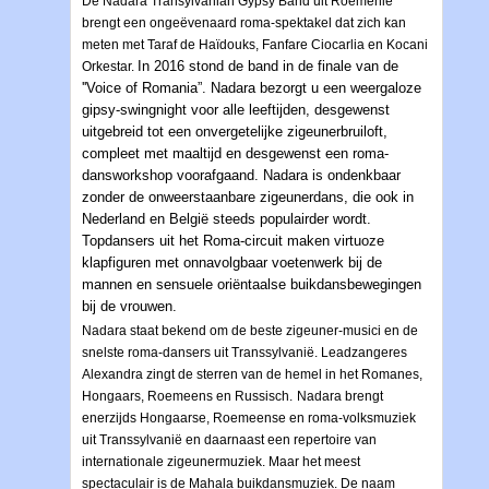
De Nadara Transylvanian Gypsy Band uit Roemenië
brengt een ongeëvenaard roma-spektakel dat zich kan
meten met Taraf de Haïdouks, Fanfare Ciocarlia en Kocani
In 2016 stond de band in de finale van de
Orkestar.
''Voice of Romania”.
Nadara bezorgt u een weergaloze
gipsy-swingnight voor alle leeftijden, desgewenst
uitgebreid tot een onvergetelijke zigeunerbruiloft,
compleet met maaltijd en desgewenst een roma-
dansworkshop voorafgaand. Nadara is ondenkbaar
zonder de onweerstaanbare zigeunerdans, die ook in
Nederland en België steeds populairder wordt.
Topdansers uit het Roma-circuit maken virtuoze
klapfiguren met onnavolgbaar voetenwerk bij de
mannen en sensuele oriëntaalse buikdansbewegingen
bij de vrouwen.
Nadara staat bekend om de beste zigeuner-musici en de
snelste roma-dansers uit Transsylvanië. Leadzangeres
Alexandra zingt de sterren van de hemel in het Romanes,
Hongaars, Roemeens en Russisch.
Nadara brengt
enerzijds Hongaarse, Roemeense en roma-volksmuziek
uit Transsylvanië en daarnaast een repertoire van
internationale zigeunermuziek. Maar het meest
spectaculair is de Mahala buikdansmuziek. De naam