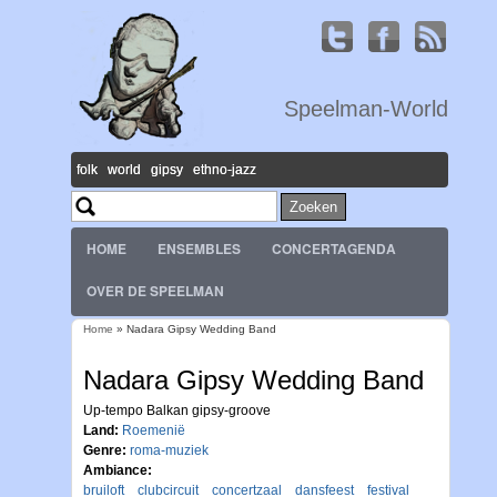
Speelman-World
folk world gipsy ethno-jazz
Zoeken
Zoekveld
HOME
ENSEMBLES
CONCERTAGENDA
OVER DE SPEELMAN
Home
» Nadara Gipsy Wedding Band
U bent hier
Nadara Gipsy Wedding Band
Up-tempo Balkan gipsy-groove
Land:
Roemenië
Genre:
roma-muziek
Ambiance:
bruiloft
clubcircuit
concertzaal
dansfeest
festival