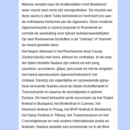
Mahala verwijst naar de krottenwijken rond Boekarest
waar vooral veel roma zijn neergestreken. De muziek van
deze slums is sterk Turks beïnvloed en herinnert ons aan
de oriëntaalse herkomst van de zigeuners. Deze oosterse
zigeunermuziek is razend populair in Roemenië en
vormde de aanleiding voor talloze buikdanswedstrijden.
Op veel Roemeense bruiloften is de "mahala" of "manele"
de meest gewilde dans.
Het begon allemaal in het Roemeense dorp Ceuaş
(Szászcsávás) met viool, altviool en contrabas. In de loop
der tijden breidde Nadara zijn orkest uit met zang,
saxofoon, accordeon, gitaar, percussie en niet te vergeten
het meest spectaculaire zigeunerinstrument: het
cimbaal. Dankzij zijn eigentijdse en opzwepende gipsy-
beat veroverde Nadara eerst de lokale bruiloftsmarkt in
Transsylvanië en daarna de wereldpodia in geheel
Europa. De band behaalde grote successen op het Sziget-
festival in Budapest, het filmfestival in Cannes, het
Khamoro-festival in Praag, het IRAF-festival in Boekarest,
het Gipsy Festival in Tilburg, het Tropenmuseum en het
Concertgebouw en vele andere internationale podia en
festivals. Nadara speelde een prominente rol in de films