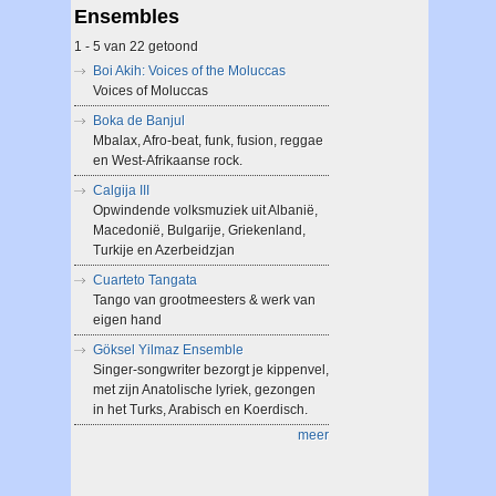
Ensembles
1 - 5 van 22 getoond
Boi Akih: Voices of the Moluccas
Voices of Moluccas
Boka de Banjul
Mbalax, Afro-beat, funk, fusion, reggae
en West-Afrikaanse rock.
Calgija III
Opwindende volksmuziek uit Albanië,
Macedonië, Bulgarije, Griekenland,
Turkije en Azerbeidzjan
Cuarteto Tangata
Tango van grootmeesters & werk van
eigen hand
Göksel Yilmaz Ensemble
Singer-songwriter bezorgt je kippenvel,
met zijn Anatolische lyriek, gezongen
in het Turks, Arabisch en Koerdisch.
meer