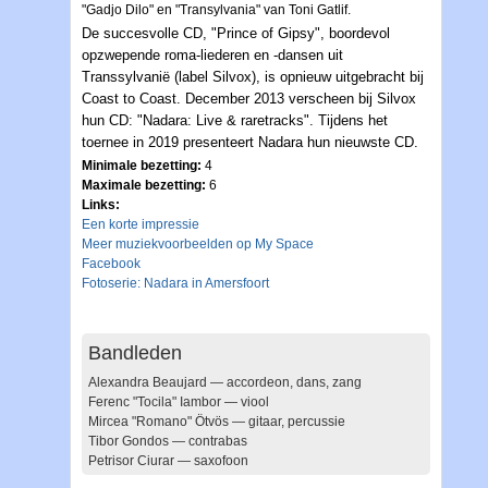
"Gadjo Dilo" en "Transylvania" van Toni Gatlif.
De succesvolle CD, "Prince of Gipsy", boordevol
opzwepende roma-liederen en -dansen uit
Transsylvanië (label Silvox), is opnieuw uitgebracht bij
Coast to Coast. December 2013 verscheen bij Silvox
hun CD: "Nadara: Live & raretracks". Tijdens het
toernee in 2019 presenteert Nadara hun nieuwste CD.
Minimale bezetting:
4
Maximale bezetting:
6
Links:
Een korte impressie
Meer muziekvoorbeelden op My Space
Facebook
Fotoserie: Nadara in Amersfoort
Bandleden
Alexandra Beaujard — accordeon, dans, zang
Ferenc "Tocila" Iambor — viool
Mircea "Romano" Ötvös — gitaar, percussie
Tibor Gondos — contrabas
Petrisor Ciurar — saxofoon