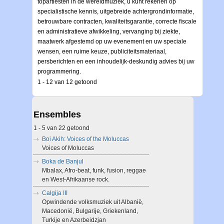
topartiesten in de wereldmuziek, u kunt rekenen op
specialistische kennis, uitgebreide achtergrondinformatie,
betrouwbare contracten, kwaliteitsgarantie, correcte fiscale
en administratieve afwikkeling, vervanging bij ziekte,
maatwerk afgestemd op uw evenement en uw speciale
wensen, een ruime keuze, publiciteitsmateriaal,
persberichten en een inhoudelijk-deskundig advies bij uw
programmering.
1 - 12 van 12 getoond
Ensembles
1 - 5 van 22 getoond
Boi Akih: Voices of the Moluccas
Voices of Moluccas
Boka de Banjul
Mbalax, Afro-beat, funk, fusion, reggae
en West-Afrikaanse rock.
Calgija III
Opwindende volksmuziek uit Albanië,
Macedonië, Bulgarije, Griekenland,
Turkije en Azerbeidzjan