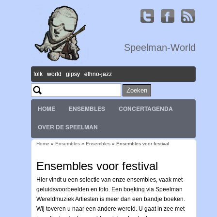
Speelman-World
folk world gipsy ethno-jazz
Zoeken
Zoekveld
HOME
ENSEMBLES
CONCERTAGENDA
OVER DE SPEELMAN
Home
»
Ensembles
»
Ensembles
» Ensembles voor festival
U bent hier
Ensembles voor festival
Hier vindt u een selectie van onze ensembles, vaak met
geluidsvoorbeelden en foto. Een boeking via Speelman
Wereldmuziek Artiesten is meer dan een bandje boeken.
Wij toveren u naar een andere wereld. U gaat in zee met