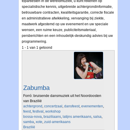
topartiesten in de wereldmuziek, u kunt rekenen op
specialistische kennis, uitgebreide achtergrondinformatie,
betrouwbare contracten, kwaliteitsgarantie, correcte fiscale
en administratieve afwikkeling, vervanging bij ziekte,
maatwerk afgestemd op uw evenement en uw speciale
wensen, een ruime keuze, publiciteitsmateriaal,
persberichten en een inhoudelijk-deskundig advies bij uw
programmering.
1 - 1 van 1 getoond
Zabumba
Forró: bruisende dansmuziek uit het Noordoosten
van Brazilië
achtergrond
,
concertzaal
,
dansfeest
,
evenementen
,
feest
,
festival
,
workshop
bossa-nova
,
braziliaans
,
latijns amerikaans
,
salsa
,
samba
,
xote
,
zuid-amerikaans
Brazilië