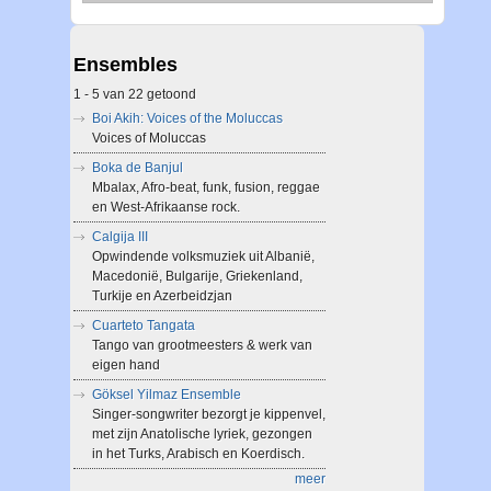
Ensembles
1 - 5 van 22 getoond
Boi Akih: Voices of the Moluccas
Voices of Moluccas
Boka de Banjul
Mbalax, Afro-beat, funk, fusion, reggae
en West-Afrikaanse rock.
Calgija III
Opwindende volksmuziek uit Albanië,
Macedonië, Bulgarije, Griekenland,
Turkije en Azerbeidzjan
Cuarteto Tangata
Tango van grootmeesters & werk van
eigen hand
Göksel Yilmaz Ensemble
Singer-songwriter bezorgt je kippenvel,
met zijn Anatolische lyriek, gezongen
in het Turks, Arabisch en Koerdisch.
meer