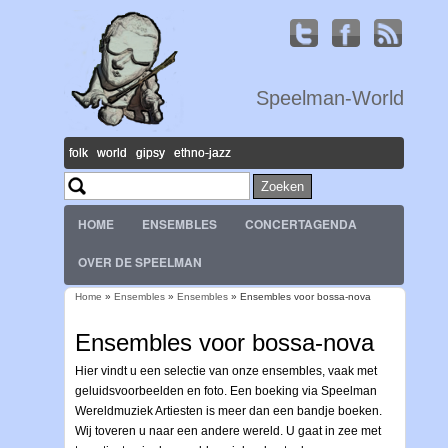
Speelman-World
folk world gipsy ethno-jazz
Zoeken
Zoekveld
HOME
ENSEMBLES
CONCERTAGENDA
OVER DE SPEELMAN
Home
»
Ensembles
»
Ensembles
» Ensembles voor bossa-nova
U bent hier
Ensembles voor bossa-nova
Hier vindt u een selectie van onze ensembles, vaak met
geluidsvoorbeelden en foto. Een boeking via Speelman
Wereldmuziek Artiesten is meer dan een bandje boeken.
Wij toveren u naar een andere wereld. U gaat in zee met