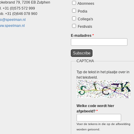
okebrand 79, 7206 EB Zutphen
Abonnees
l. +31 (0)575 572 999
Podia
b. +31 (0)646 078 960
Collega's
fo@speelman.nl
w.speelman.nl
Festivals
E-mailadres
*
CAPTCHA
Typ de tekst in het plaatje over in
het tekstveld.
Welke code wordt hier
afgebeeld?
*
Voer de tekens in die op de afbeelding
worden getoond.