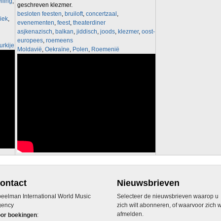
lling
,
geschreven klezmer.
besloten feesten
,
bruiloft
,
concertzaal
,
iek
,
evenementen
,
feest
,
theaterdiner
asjkenazisch
,
balkan
,
jiddisch
,
joods
,
klezmer
,
oost-
europees
,
roemeens
urkije
Moldavië
,
Oekraïne
,
Polen
,
Roemenië
ontact
Nieuwsbrieven
eelman International World Music
Selecteer de nieuwsbrieven waarop u
gency
zich wilt abonneren, of waarvoor zich w
afmelden.
or boekingen
: