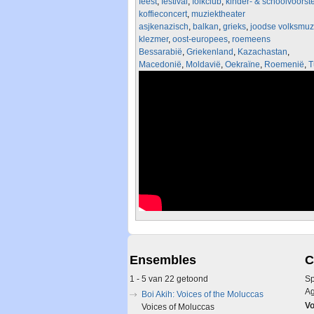
feest
,
festival
,
folkclub
,
kinder- & schoolvoorste
koffieconcert
,
muziektheater
asjkenazisch
,
balkan
,
grieks
,
joodse volksmuz
klezmer
,
oost-europees
,
roemeens
Bessarabië
,
Griekenland
,
Kazachastan
,
Macedonië
,
Moldavië
,
Oekraïne
,
Roemenië
,
T
Ensembles
C
1 - 5 van 22 getoond
Sp
A
Boi Akih: Voices of the Moluccas
Vo
Voices of Moluccas