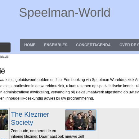
Speelman-World
HOME
ENSEMBLES
CONCERTAGENDA
OVER DE 
ldavië
ië
, vaak met geluidsvoorbeelden en foto. Een boeking via Speelman Wereldmuziek Ar
e met topartiesten in de wereldmuziek, u kunt rekenen op specialistische kennis, 
le en administratieve afwikkeling, vervanging bij ziekte, maatwerk afgestemd op u
 een inhoudelijk-deskundig advies bij uw programmering.
The Klezmer
Society
Zeer oude, ontroerende en
intieme klezmer. Daarnaast óók nieuwe zelf