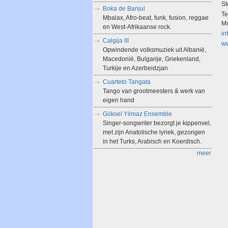
St
Boka de Banjul
Te
Mbalax, Afro-beat, funk, fusion, reggae
Mo
en West-Afrikaanse rock.
in
Calgija III
ww
Opwindende volksmuziek uit Albanië,
Macedonië, Bulgarije, Griekenland,
Turkije en Azerbeidzjan
Cuarteto Tangata
Tango van grootmeesters & werk van
eigen hand
Göksel Yilmaz Ensemble
Singer-songwriter bezorgt je kippenvel,
met zijn Anatolische lyriek, gezongen
in het Turks, Arabisch en Koerdisch.
meer