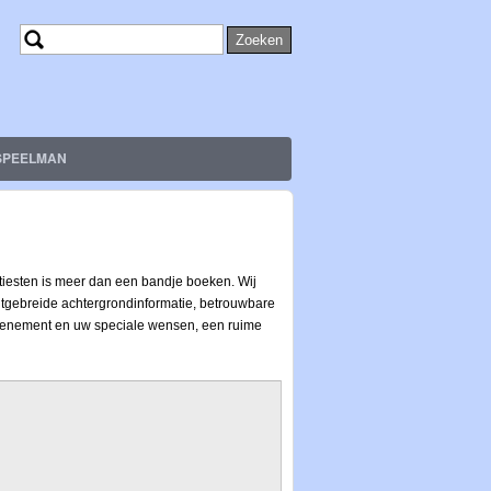
Zoeken
Zoekveld
SPEELMAN
tiesten is meer dan een bandje boeken. Wij
uitgebreide achtergrondinformatie, betrouwbare
w evenement en uw speciale wensen, een ruime