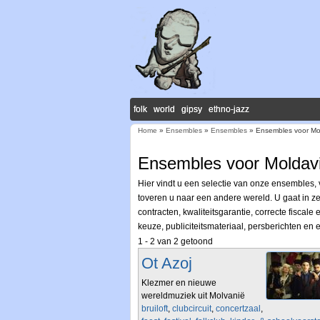
folk world gipsy ethno-jazz
Home
»
Ensembles
»
Ensembles
» Ensembles voor Mo
U bent hier
Ensembles voor Moldav
Hier vindt u een selectie van onze ensembles
toveren u naar een andere wereld. U gaat in ze
contracten, kwaliteitsgarantie, correcte fisca
keuze, publiciteitsmateriaal, persberichten en
1 - 2 van 2 getoond
Ot Azoj
Klezmer en nieuwe
wereldmuziek uit Molvanië
bruiloft
,
clubcircuit
,
concertzaal
,